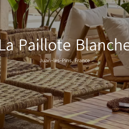
La Paillote Blanch
Juan-les-Pins, France