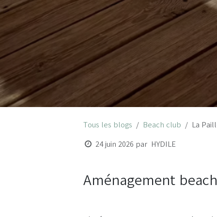
Tous les blogs
Beach club
La Pail
24 juin 2026
par
HYDILE
Aménagement beach