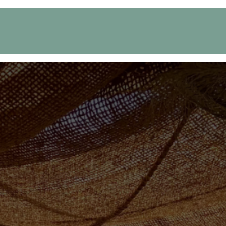
its
Nos projets
À propos
Prendre RDV