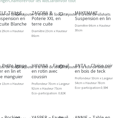
anger
Chambre
Pour les kids
Jardin
Voir tout
ELE TAILLE
ZAGORA B -
MAKEMAKE -
SOLDES -20%
NOUVEAU
liste de souhaits
Ajouter à la liste de souhaits
Ajouter à la liste de souhaits
spension en
Poterie XXL en
Suspension en lin
 cuite Blanche
terre cuite
Diamètre 64cm x Hauteur
30cm
e 29cm x Hauteur
Diamètre 23cm x Hauteur
86cm
- Petite lampe
HAVANA - Fauteuil
ANTA - Chaise noir
VEAU
liste de souhaits
Ajouter à la liste de souhaits
Ajouter à la liste de souhaits
r en lin et
en rotin avec
en bois de teck
de manguier
coussin
Profondeur 53cm x Largeur
54cm x Hauteur 78cm
e 13cm x Hauteur
Profondeur 70cm x Largeur
Eco-participation:0,59€
92cm x Hauteur 75cm
Eco-participation: 0,82€
- Rocking
YASPER - Fauteuil
ANNIE - Table en