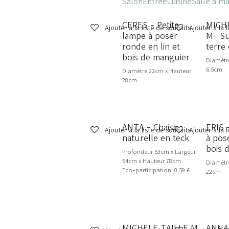
Salon
Entrée
Cuisine
Salle à m
CERES - Petite
MICH
NOUVEAU
Ajouter à la liste de souhaits
Ajouter à la 
lampe à poser
M- Su
ronde en lin et
terre
bois de manguier
Diamètr
6,5cm
Diamètre 22cm x Hauteur
28cm
ANTA - Chaise
ERIS 
NOU
Ajouter à la liste de souhaits
Ajouter à la 
naturelle en teck
à pose
bois 
Profondeur 53cm x Largeur
54cm x Hauteur 78cm
Diamètr
Eco-participation: 0,59 €
22cm
MICHELE TAILLE M
ANNA 