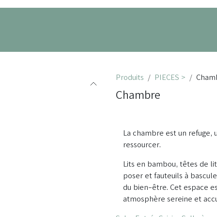
its
Nos projets
À propos
Prendre RDV
Produits
PIECES >
Cham
Chambre
La chambre est un refuge, u
ressourcer.
Lits en bambou, têtes de li
poser et fauteuils à bascul
du bien-être. Cet espace e
atmosphère sereine et accu