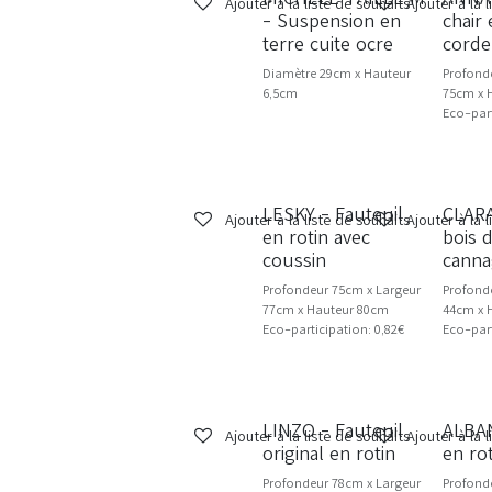
Ajouter à la liste de souhaits
Ajouter à la 
- Suspension en
chair 
terre cuite ocre
corde
Diamètre 29cm x Hauteur
Profond
6,5cm
75cm x 
Eco-part
LESKY - Fauteuil
CLARA
NOU
Ajouter à la liste de souhaits
Ajouter à la 
en rotin avec
bois 
coussin
cann
Profondeur 75cm x Largeur
Profond
77cm x Hauteur 80cm
44cm x 
Eco-participation: 0,82€
Eco-part
LINZO - Fauteuil
ALBAN
Ajouter à la liste de souhaits
Ajouter à la 
original en rotin
en ro
Profondeur 78cm x Largeur
Profond