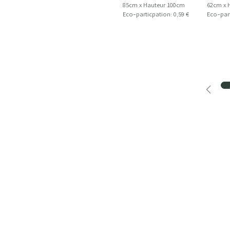
85cm x Hauteur 100cm
62cm x 
Eco-particpation: 0,59 €
Eco-part