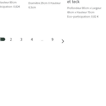
et teck
Hauteur 80cm
Diamètre 29cm X Hauteur
icipation: 0,82€
6,5cm
Profondeur 80cm x Largeur
69cm x Hauteur 70cm
Eco-participation: 0,82 €
1
2
3
4
…
9