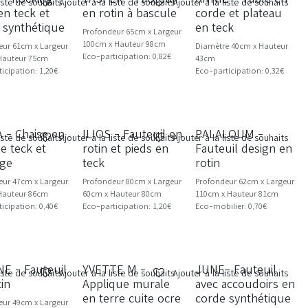
liste de souhaits
Ajouter à la liste de souhaits
Ajouter à la liste de souhaits
en teck et
en rotin à bascule
corde et plateau
 synthétique
en teck
Profondeur 65cm x Largeur
100cm x Hauteur 98cm
eur 61cm x Largeur
Diamètre 40cm x Hauteur
Eco-participation: 0,82€
Hauteur 75cm
43cm
icipation: 1,20€
Eco-participation: 0,32€
 - Chaise en
ILIOS - Fauteuil en
PALALOUM -
VEAU
liste de souhaits
Ajouter à la liste de souhaits
Ajouter à la liste de souhaits
de teck et
rotin et pieds en
Fauteuil design en
age
teck
rotin
eur 47cm x Largeur
Profondeur 80cm x Largeur
Profondeur 62cm x Largeur
Hauteur 86cm
60cm x Hauteur 80cm
110cm x Hauteur 81cm
icipation: 0,40€
Eco-participation: 1,20€
Eco-mobilier: 0,70€
E - Fauteuil
YVETTE M -
JUNE- Fauteuil
liste de souhaits
Ajouter à la liste de souhaits
Ajouter à la liste de souhaits
tin
Applique murale
avec accoudoirs en
en terre cuite ocre
corde synthétique
eur 49cm x Largeur