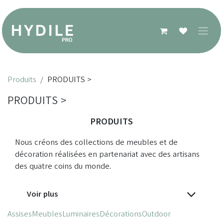
Se rendre au contenu
Produits
PRODUITS >
PRODUITS >
PRODUITS
Nous créons des collections de meubles et de
décoration réalisées en partenariat avec des artisans
des quatre coins du monde.
Voir plus
Assises
Meubles
Luminaires
Décorations
Outdoor