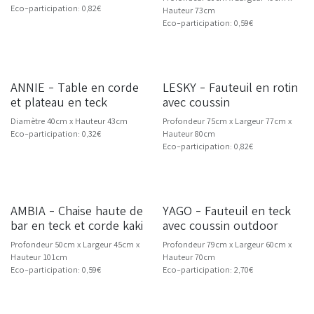
Eco-participation: 0,82€
Hauteur 73cm
Eco-participation: 0,59€
ANNIE - Table en corde
LESKY - Fauteuil en rotin
et plateau en teck
avec coussin
Diamètre 40cm x Hauteur 43cm
Profondeur 75cm x Largeur 77cm x
Eco-participation: 0,32€
Hauteur 80cm
Eco-participation: 0,82€
Livraison dès 10/26
AMBIA - Chaise haute de
YAGO - Fauteuil en teck
NOUVEAU
bar en teck et corde kaki
avec coussin outdoor
Profondeur 50cm x Largeur 45cm x
Profondeur 79cm x Largeur 60cm x
Hauteur 101cm
Hauteur 70cm
Eco-participation: 0,59€
Eco-participation: 2,70€