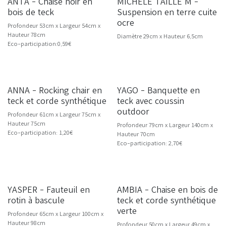
ANTA - Chaise noir en
MICHELE TAILLE M -
bois de teck
Suspension en terre cuite
ocre
Profondeur 53cm x Largeur 54cm x
Hauteur 78cm
Diamètre 29cm x Hauteur 6,5cm
Eco-participation:0,59€
ANNA - Rocking chair en
YAGO - Banquette en
teck et corde synthétique
teck avec coussin
outdoor
Profondeur 61cm x Largeur 75cm x
Hauteur 75cm
Profondeur 79cm x Largeur 140cm x
Eco-participation: 1,20€
Hauteur 70cm
Eco-participation: 2,70€
YASPER - Fauteuil en
AMBIA - Chaise en bois de
NOUVEAU
rotin à bascule
teck et corde synthétique
verte
Profondeur 65cm x Largeur 100cm x
Hauteur 98cm
Profondeur 50cm x Largeur 49cm x