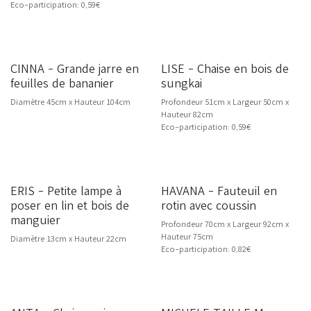
Eco-participation: 0,59€
CINNA - Grande jarre en
LISE - Chaise en bois de
NOUVEAU
NOUVEAU
feuilles de bananier
sungkai
Diamètre 45cm x Hauteur 104cm
Profondeur 51cm x Largeur 50cm x
Hauteur 82cm
Eco-participation: 0,59€
ERIS - Petite lampe à
HAVANA - Fauteuil en
NOUVEAU
poser en lin et bois de
rotin avec coussin
manguier
Profondeur 70cm x Largeur 92cm x
Hauteur 75cm
Diamètre 13cm x Hauteur 22cm
Eco-participation: 0,82€