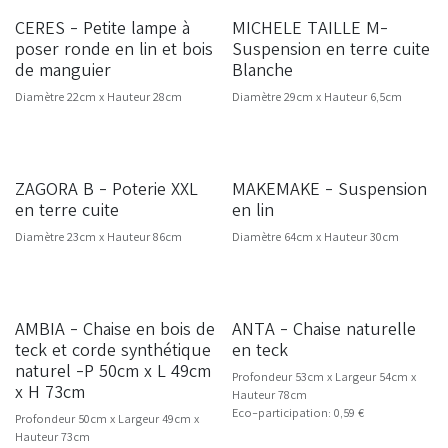
CERES - Petite lampe à
MICHELE TAILLE M-
NOUVEAU
poser ronde en lin et bois
Suspension en terre cuite
de manguier
Blanche
Diamètre 22cm x Hauteur 28cm
Diamètre 29cm x Hauteur 6,5cm
ZAGORA B - Poterie XXL
MAKEMAKE - Suspension
SOLDES -20%
NOUVEAU
en terre cuite
en lin
Diamètre 23cm x Hauteur 86cm
Diamètre 64cm x Hauteur 30cm
AMBIA - Chaise en bois de
ANTA - Chaise naturelle
NOUVEAU
teck et corde synthétique
en teck
naturel -P 50cm x L 49cm
Profondeur 53cm x Largeur 54cm x
x H 73cm
Hauteur 78cm
Eco-participation: 0,59 €
Profondeur 50cm x Largeur 49cm x
Hauteur 73cm