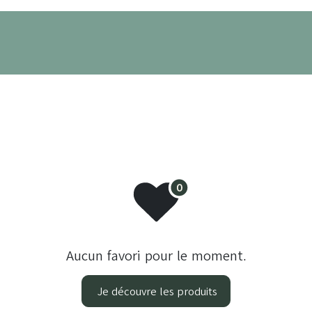
its
Nos projets
À propos
Prendre RDV
Aucun favori pour le moment.
Je découvre les produits