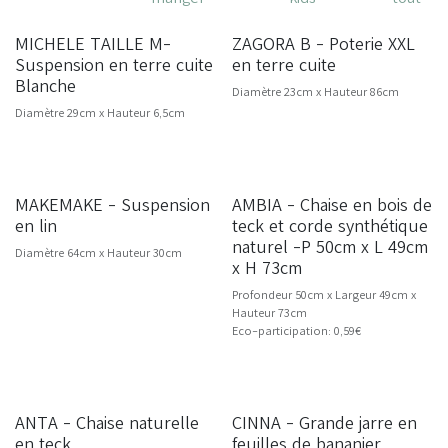
MICHELE TAILLE M-
ZAGORA B - Poterie XXL
SOLDES -20%
Suspension en terre cuite
en terre cuite
Blanche
Diamètre 23cm x Hauteur 86cm
Diamètre 29cm x Hauteur 6,5cm
MAKEMAKE - Suspension
AMBIA - Chaise en bois de
NOUVEAU
NOUVEAU
en lin
teck et corde synthétique
naturel -P 50cm x L 49cm
Diamètre 64cm x Hauteur 30cm
x H 73cm
Profondeur 50cm x Largeur 49cm x
Hauteur 73cm
Eco-participation: 0,59€
ANTA - Chaise naturelle
CINNA - Grande jarre en
NOUVEAU
en teck
feuilles de bananier