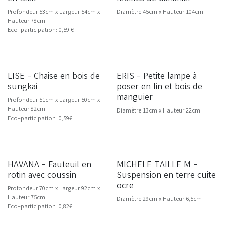
Profondeur 53cm x Largeur 54cm x
Diamètre 45cm x Hauteur 104cm
Hauteur 78cm
Eco-participation: 0,59 €
LISE - Chaise en bois de
ERIS - Petite lampe à
NOUVEAU
NOUVEAU
sungkai
poser en lin et bois de
manguier
Profondeur 51cm x Largeur 50cm x
Hauteur 82cm
Diamètre 13cm x Hauteur 22cm
Eco-participation: 0,59€
HAVANA - Fauteuil en
MICHELE TAILLE M -
rotin avec coussin
Suspension en terre cuite
ocre
Profondeur 70cm x Largeur 92cm x
Hauteur 75cm
Diamètre 29cm x Hauteur 6,5cm
Eco-participation: 0,82€