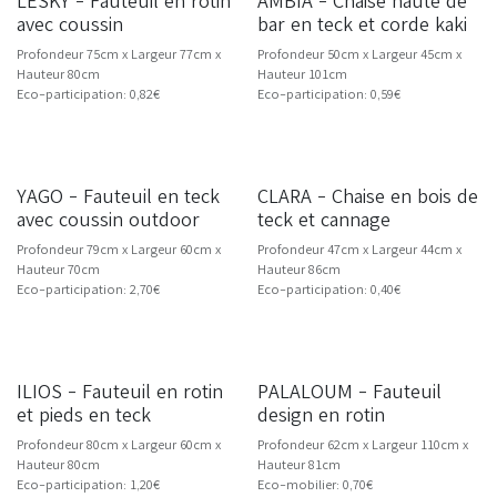
LESKY - Fauteuil en rotin
AMBIA - Chaise haute de
NOUVEAU
avec coussin
bar en teck et corde kaki
Profondeur 75cm x Largeur 77cm x
Profondeur 50cm x Largeur 45cm x
Hauteur 80cm
Hauteur 101cm
Eco-participation: 0,82€
Eco-participation: 0,59€
Livraison dès 10/26
YAGO - Fauteuil en teck
CLARA - Chaise en bois de
NOUVEAU
avec coussin outdoor
teck et cannage
Profondeur 79cm x Largeur 60cm x
Profondeur 47cm x Largeur 44cm x
Hauteur 70cm
Hauteur 86cm
Eco-participation: 2,70€
Eco-participation: 0,40€
ILIOS - Fauteuil en rotin
PALALOUM - Fauteuil
et pieds en teck
design en rotin
Profondeur 80cm x Largeur 60cm x
Profondeur 62cm x Largeur 110cm x
Hauteur 80cm
Hauteur 81cm
Eco-participation: 1,20€
Eco-mobilier: 0,70€