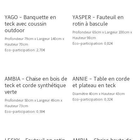
YAGO - Banquette en
YASPER - Fauteuil en
teck avec coussin
rotin à bascule
outdoor
Profondeur 65cm x Largeur 100cm x
Hauteur 98cm
Profondeur 79cm x Largeur 140cm x
Eco-participation: 0,82€
Hauteur 70cm
Eco-participation: 2,70€
AMBIA - Chaise en bois de
ANNIE - Table en corde
NOUVEAU
teck et corde synthétique
et plateau en teck
verte
Diamètre 40cm x Hauteur 43cm
Eco-participation: 0,32€
Profondeur 50cm x Largeur 49cm x
Hauteur 73cm
Eco-participation: 0,59€