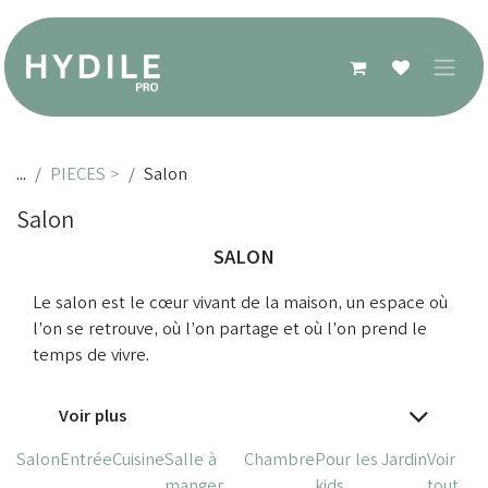
Se rendre au contenu
...
PIECES >
Salon
Salon
SALON
Le salon est le cœur vivant de la maison, un espace où
l’on se retrouve, où l’on partage et où l’on prend le
temps de vivre.
Voir plus
Salon
Entrée
Cuisine
Salle à
Chambre
Pour les
Jardin
Voir
manger
kids
tout