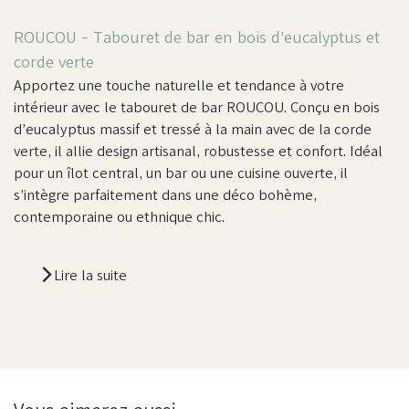
ROUCOU - Tabouret de bar en bois d’eucalyptus et
corde verte
Apportez une touche naturelle et tendance à votre
intérieur avec le tabouret de bar ROUCOU. Conçu en bois
d’eucalyptus massif et tressé à la main avec de la corde
verte, il allie design artisanal, robustesse et confort. Idéal
pour un îlot central, un bar ou une cuisine ouverte, il
s’intègre parfaitement dans une déco bohème,
contemporaine ou ethnique chic.
Lire la suite
Caractéristiques
Dimensions : Hauteur 63cm x Largeur 35cm x
Profondeur 35cm – Adapté aux bars et îlots
centraux.