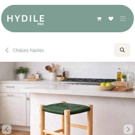
Se rendre au contenu
Chaises hautes