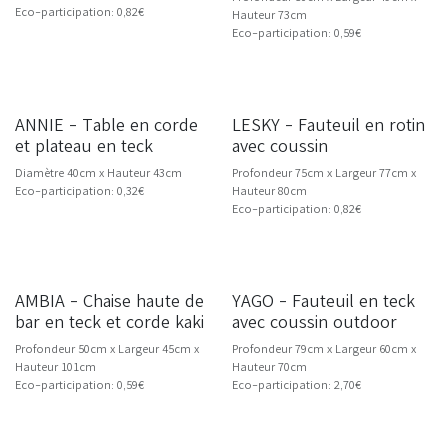
Eco-participation: 0,82€
Hauteur 73cm
Eco-participation: 0,59€
ANNIE - Table en corde
LESKY - Fauteuil en rotin
et plateau en teck
avec coussin
Diamètre 40cm x Hauteur 43cm
Profondeur 75cm x Largeur 77cm x
Eco-participation: 0,32€
Hauteur 80cm
Eco-participation: 0,82€
Livraison dès 10/26
AMBIA - Chaise haute de
YAGO - Fauteuil en teck
NOUVEAU
bar en teck et corde kaki
avec coussin outdoor
Profondeur 50cm x Largeur 45cm x
Profondeur 79cm x Largeur 60cm x
Hauteur 101cm
Hauteur 70cm
Eco-participation: 0,59€
Eco-participation: 2,70€