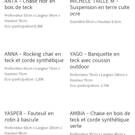
ANTA - Chaise noir en
MICHELE TAILLE M -
bois de teck
Suspension en terre cuite
ocre
Profondeur 53cm x Largeur 54cm x
Hauteur 78cm
Diamètre 29cm x Hauteur 6,5cm
Eco-participation:0,59€
ANNA - Rocking chair en
YAGO - Banquette en
teck et corde synthétique
teck avec coussin
outdoor
Profondeur 61cm x Largeur 75cm x
Hauteur 75cm
Profondeur 79cm x Largeur 140cm x
Eco-participation: 1,20€
Hauteur 70cm
Eco-participation: 2,70€
YASPER - Fauteuil en
AMBIA - Chaise en bois de
NOUVEAU
rotin à bascule
teck et corde synthétique
verte
Profondeur 65cm x Largeur 100cm x
Hauteur 98cm
Profondeur 50cm x Largeur 49cm x