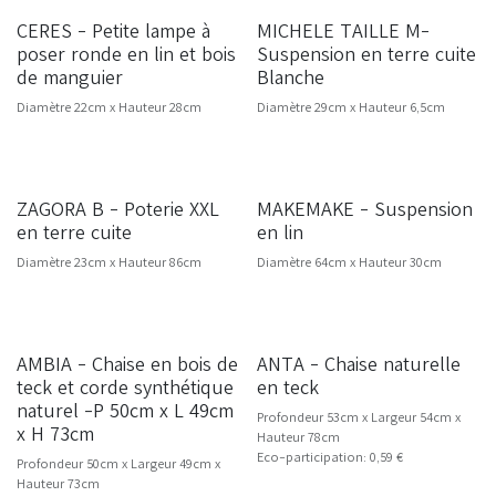
CERES - Petite lampe à
MICHELE TAILLE M-
NOUVEAU
poser ronde en lin et bois
Suspension en terre cuite
de manguier
Blanche
Diamètre 22cm x Hauteur 28cm
Diamètre 29cm x Hauteur 6,5cm
ZAGORA B - Poterie XXL
MAKEMAKE - Suspension
SOLDES -20%
NOUVEAU
en terre cuite
en lin
Diamètre 23cm x Hauteur 86cm
Diamètre 64cm x Hauteur 30cm
AMBIA - Chaise en bois de
ANTA - Chaise naturelle
NOUVEAU
teck et corde synthétique
en teck
naturel -P 50cm x L 49cm
Profondeur 53cm x Largeur 54cm x
x H 73cm
Hauteur 78cm
Eco-participation: 0,59 €
Profondeur 50cm x Largeur 49cm x
Hauteur 73cm