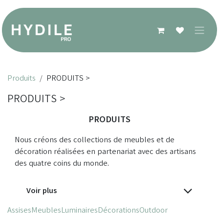
Se rendre au contenu
Produits
PRODUITS >
PRODUITS >
PRODUITS
Nous créons des collections de meubles et de
décoration réalisées en partenariat avec des artisans
des quatre coins du monde.
Voir plus
Assises
Meubles
Luminaires
Décorations
Outdoor