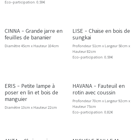
Eco-participation: 0,59€
CINNA - Grande jarre en
LISE - Chaise en bois de
NOUVEAU
NOUVEAU
feuilles de bananier
sungkai
Diamètre 45cm x Hauteur 104cm
Profondeur 51cm x Largeur 50cm x
Hauteur 82cm
Eco-participation: 0,59€
ERIS - Petite lampe à
HAVANA - Fauteuil en
NOUVEAU
poser en lin et bois de
rotin avec coussin
manguier
Profondeur 70cm x Largeur 92cm x
Hauteur 75cm
Diamètre 13cm x Hauteur 22cm
Eco-participation: 0,82€