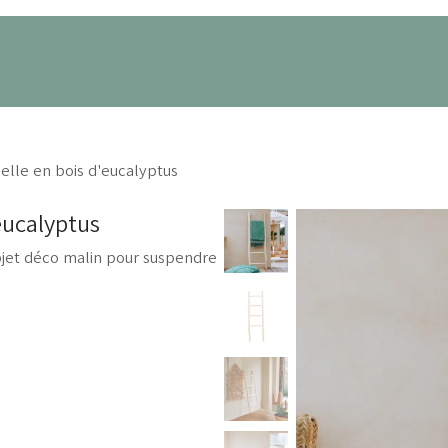
its
Nos projets
À propos
Prendre RDV
elle en bois d'eucalyptus
eucalyptus
jet déco malin pour suspendre