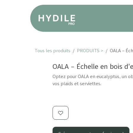
Se rendre au contenu
Produ
Tous les produits
PRODUITS >
OALA - Éch
OALA - Échelle en bois d'
Optez pour OALA en eucalyptus, un ob
vos plaids et serviettes.