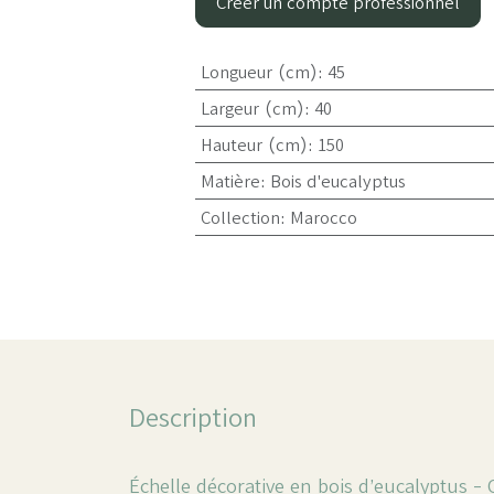
Créer un compte professionnel
Longueur (cm)
:
45
Largeur (cm)
:
40
Hauteur (cm)
:
150
Matière
:
Bois d'eucalyptus
Collection
:
Marocco
Description
Échelle décorative en bois d’eucalyptus -