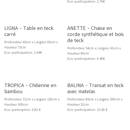
Eco-participation: 2,70€
LIGNA - Table en teck
ANETTE - Chaise en
NOUVEAU
NOUVEAU
carré
corde synthétique et bois
de teck
Profondeur 65cm x Largeur 65cm x
Hauteur 75cm
Profondeur 54cm x Largeur 41cm x
Eco-participation: 2,64€
Hauteur 89cm
Eco-participation: 0,40€
TROPICA - Chilienne en
BALINA - Transat en teck
NOUVEAU
NOUVEAU
bambou
avec matelas
Profondeur 72cm x Largeur 128cm x
Profondeur 86cm x Largeur 200cm x
Hauteur 109cm
Hauteur 32cm
Eco-particiption: 0,82 €
Eco-participation: 13,50 €