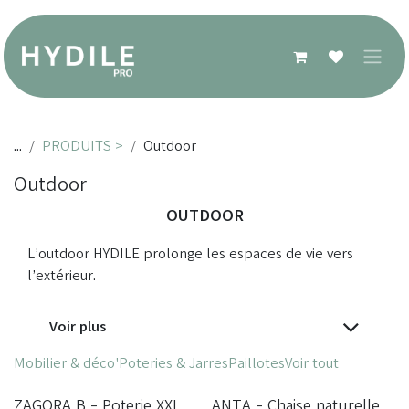
Se rendre au contenu
...
PRODUITS >
Outdoor
Outdoor
OUTDOOR
L’outdoor HYDILE prolonge les espaces de vie vers
l’extérieur.
Voir plus
Mobilier & déco'
Poteries & Jarres
Paillotes
Voir tout
ZAGORA B - Poterie XXL
ANTA - Chaise naturelle
SOLDES -20%