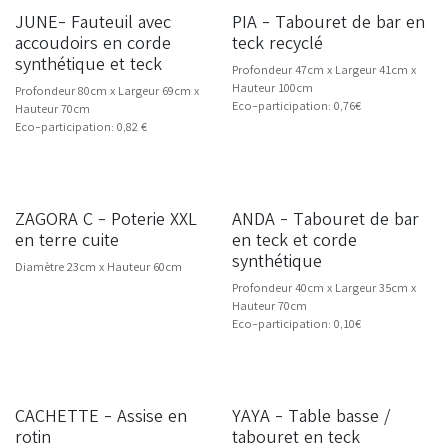
JUNE- Fauteuil avec
PIA - Tabouret de bar en
NOUVEAU
accoudoirs en corde
teck recyclé
synthétique et teck
Profondeur 47cm x Largeur 41cm x
Hauteur 100cm
Profondeur 80cm x Largeur 69cm x
Eco-participation: 0,76€
Hauteur 70cm
Eco-participation: 0,82 €
ZAGORA C - Poterie XXL
ANDA - Tabouret de bar
en terre cuite
en teck et corde
synthétique
Diamètre 23cm x Hauteur 60cm
Profondeur 40cm x Largeur 35cm x
Hauteur 70cm
Eco-participation: 0,10€
CACHETTE - Assise en
YAYA - Table basse /
NOUVEAU
NOUVEAU
rotin
tabouret en teck