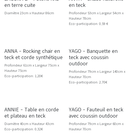
en terre cuite
en teck
Diamètre 23cm x Hauteur 86cm
Profondeur 53cm x Largeur 54cm x
Hauteur 78cm
Eco-participation: 0,59 €
ANNA - Rocking chair en
YAGO - Banquette en
teck et corde synthétique
teck avec coussin
outdoor
Profondeur 61cm x Largeur 75cm x
Hauteur 75cm
Profondeur 79cm x Largeur 140cm x
Eco-participation: 1,20€
Hauteur 70cm
Eco-participation: 2,70€
Livraison dès 10/26
ANNIE - Table en corde
YAGO - Fauteuil en teck
et plateau en teck
avec coussin outdoor
Diamètre 40cm x Hauteur 43cm
Profondeur 79cm x Largeur 60cm x
Eco-participation: 0,32€
Hauteur 70cm