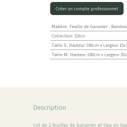
Créer un compte professionnel
Matière
:
Feuille de bananier
,
Bambo
Collection
:
Déco
Taille S
:
Hauteur 180cm x Largeur 15
Taille M
:
Hauteur 180cm x Largeur 35
Description
Lot de 2 feuilles de bananier et tige en 