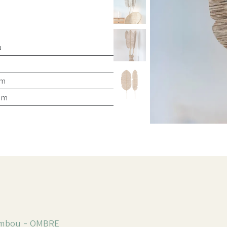
u
cm
cm
bambou -
OMBRE