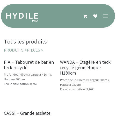
Se rendre au contenu
Tous les produits
PRODUITS >
PIECES >
PIA - Tabouret de bar en
WANDA - Étagère en teck
NOUVEAU
NOUVEAU
teck recyclé
recyclé géométrique
H180cm
Profondeur 47cm x Largeur 41cm x
Hauteur 100cm
Profondeur 100cm x Largeur 30cm x
Eco-participation: 0,76€
Hauteur 180cm
Eco-participation: 3,90€
CASSI - Grande assiette